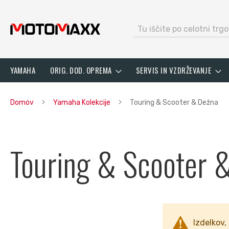
search
Preskoči
YAMAHA
ORIG. DOD. OPREMA
SERVIS IN VZDRŽEVANJE
na
vsebino
Domov
Yamaha Kolekcije
Touring & Scooter & Dežna
Touring & Scooter 
Izdelkov, 