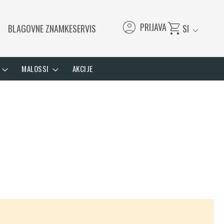
account_circle
shopping_cart
PRIJAVA
BLAGOVNE ZNAMKE
SERVIS
SI
expand_more
MALOSSI
AKCIJE