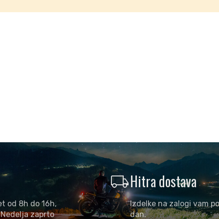
local_shipping
Hitra dostava
et od 8h do 16h,
Izdelke na zalogi vam po
 Nedelja zaprto
dan.