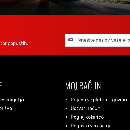
ter popustih.
E
MOJ RAČUN
ev podjetja
Prijava v spletno trgovino
oritve
Ustvari račun
Poglej košarico
i
Pogosta vprašanja