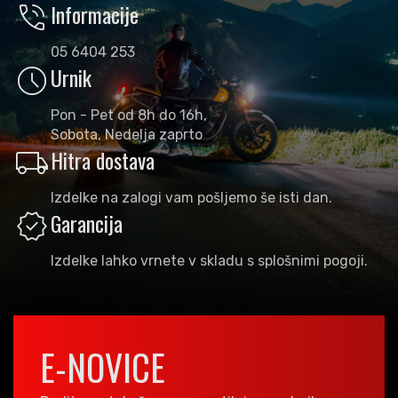
phone_in_talk
Informacije
05 6404 253
schedule
Urnik
Pon - Pet od 8h do 16h,
Sobota, Nedelja zaprto
local_shipping
Hitra dostava
Izdelke na zalogi vam pošljemo še isti dan.
verified
Garancija
Izdelke lahko vrnete v skladu s splošnimi pogoji.
E-NOVICE