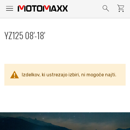
menu
search
shopping_cart
Preskoči
na
YZ125 08'-18'
vsebino
Izdelkov, ki ustrezajo izbiri, ni mogoče najti.