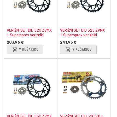
VERIŽNI SET DID 520 ZVMX
VERIŽNI SET DID 525 ZVMX
+ Supersprox verižniki
+ Supersprox verižniki
203,96 €
241,95 €
shopping_cart
shopping_cart
V KOŠARICO
V KOŠARICO
VERIŽNI SET DID 530 ZVMX
VERIŽNI SET DID 520 VX +