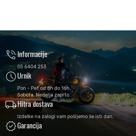
phone_in_talk
Informacije
05 6404 253
schedule
Urnik
Pon - Pet od 8h do 16h,
Sobota, Nedelja zaprto
local_shipping
Hitra dostava
Izdelke na zalogi vam pošljemo še isti dan.
verified
Garancija