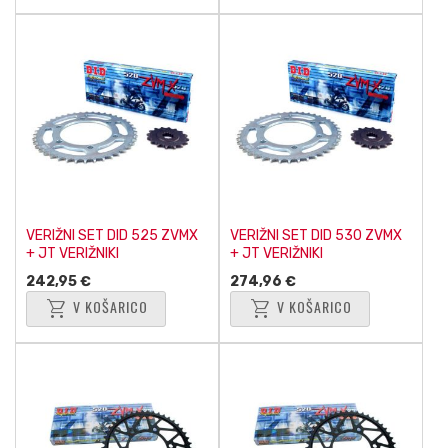
VERIŽNI SET DID 525 ZVMX
VERIŽNI SET DID 530 ZVMX
+ JT VERIŽNIKI
+ JT VERIŽNIKI
242,95 €
274,96 €
shopping_cart
shopping_cart
V KOŠARICO
V KOŠARICO