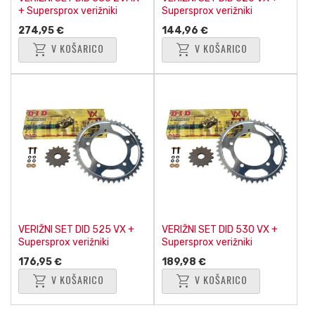
+ Supersprox verižniki
Supersprox verižniki
274,95 €
144,96 €
shopping_cart
shopping_cart
V KOŠARICO
V KOŠARICO
VERIŽNI SET DID 525 VX +
VERIŽNI SET DID 530 VX +
Supersprox verižniki
Supersprox verižniki
176,95 €
189,98 €
shopping_cart
shopping_cart
V KOŠARICO
V KOŠARICO