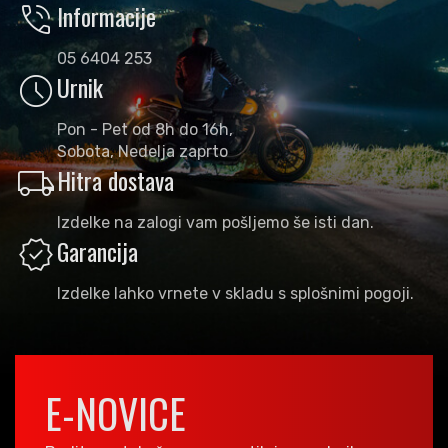
phone_in_talk
Informacije
05 6404 253
schedule
Urnik
Pon - Pet od 8h do 16h,
Sobota, Nedelja zaprto
local_shipping
Hitra dostava
Izdelke na zalogi vam pošljemo še isti dan.
verified
Garancija
Izdelke lahko vrnete v skladu s splošnimi pogoji.
E-NOVICE