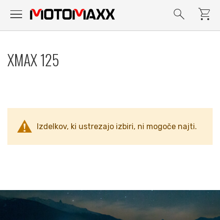
menu
search
shopping_cart
Preskoči
na
XMAX 125
vsebino
Izdelkov, ki ustrezajo izbiri, ni mogoče najti.