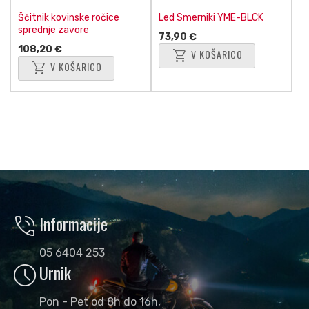
Ščitnik kovinske ročice
Led Smerniki YME-BLCK
sprednje zavore
73,90 €
108,20 €
shopping_cart
V KOŠARICO
shopping_cart
V KOŠARICO
phone_in_talk
Informacije
05 6404 253
schedule
Urnik
Pon - Pet od 8h do 16h,