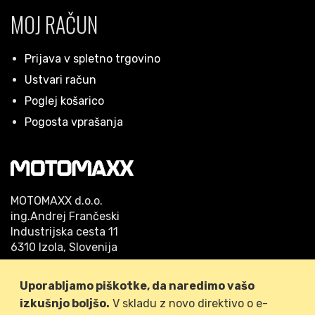
MOJ RAČUN
Prijava v spletno trgovino
Ustvari račun
Poglej košarico
Pogosta vprašanja
MOTOMAXX d.o.o.
ing.Andrej Frančeski
Industrijska cesta 11
6310 Izola, Slovenija
Telefon: 05/640 42 53
Uporabljamo piškotke, da naredimo vašo
GSM: 041/778-509
izkušnjo boljšo.
V skladu z novo direktivo o e-