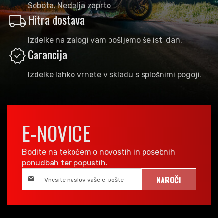
Sobota, Nedelja zaprto
local_shipping
Hitra dostava
Izdelke na zalogi vam pošljemo še isti dan.
verified
Garancija
Izdelke lahko vrnete v skladu s splošnimi pogoji.
E-NOVICE
Bodite na tekočem o novostih in posebnih
ponudbah ter popustih.
NAROČI