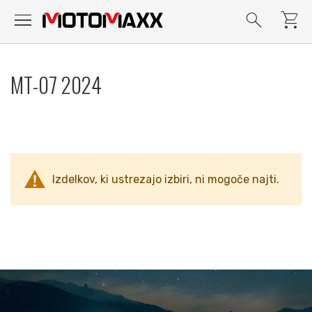
menu
search
shopping_cart
Preskoči
na
MT-07 2024
vsebino
Izdelkov, ki ustrezajo izbiri, ni mogoče najti.