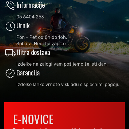
phone_in_talk
Informacije
05 6404 253
schedule
Urnik
Pon - Pet od 8h do 16h,
Sobota, Nedelja zaprto
local_shipping
Hitra dostava
Izdelke na zalogi vam pošljemo še isti dan.
verified
Garancija
Izdelke lahko vrnete v skladu s splošnimi pogoji.
E-NOVICE