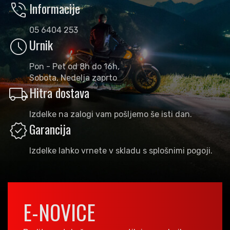
phone_in_talk
Informacije
05 6404 253
schedule
Urnik
Pon - Pet od 8h do 16h,
Sobota, Nedelja zaprto
local_shipping
Hitra dostava
Izdelke na zalogi vam pošljemo še isti dan.
verified
Garancija
Izdelke lahko vrnete v skladu s splošnimi pogoji.
E-NOVICE