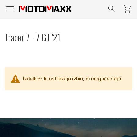
menu
search
shopping_cart
Preskoči
na
Tracer 7 - 7 GT '21
vsebino
Izdelkov, ki ustrezajo izbiri, ni mogoče najti.