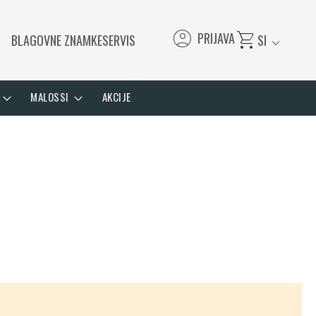
account_circle
shopping_cart
PRIJAVA
BLAGOVNE ZNAMKE
SERVIS
SI
expand_more
MALOSSI
AKCIJE