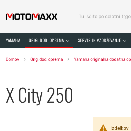
search
Preskoči
YAMAHA
ORIG. DOD. OPREMA
SERVIS IN VZDRŽEVANJE
na
vsebino
Domov
Orig. dod. oprema
Yamaha originalna dodatna 
X City 250
Izdelkov, 