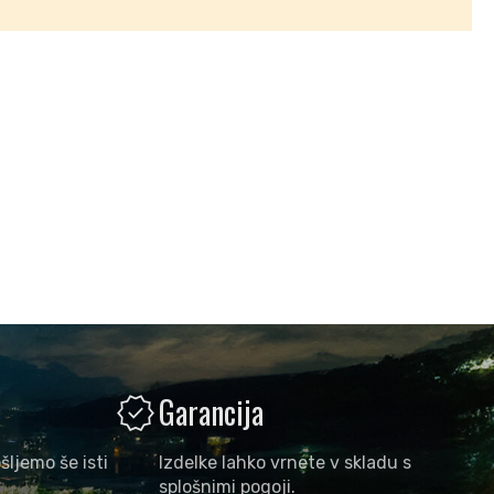
verified
Garancija
šljemo še isti
Izdelke lahko vrnete v skladu s
splošnimi pogoji.