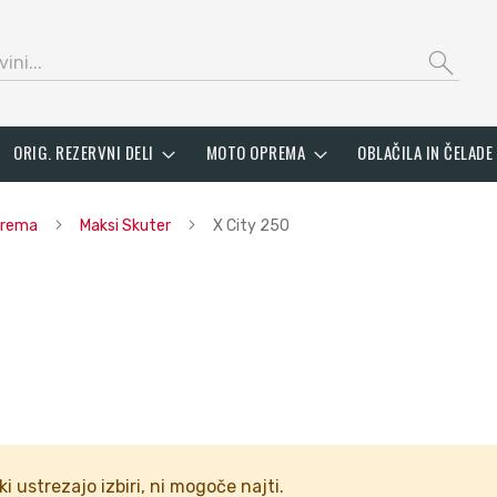
search
ORIG. REZERVNI DELI
MOTO OPREMA
OBLAČILA IN ČELADE
oprema
Maksi Skuter
X City 250
ki ustrezajo izbiri, ni mogoče najti.