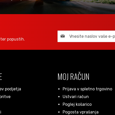
ter popustih.
E
MOJ RAČUN
ev podjetja
Prijava v spletno trgovino
oritve
Ustvari račun
Poglej košarico
i
Pogosta vprašanja