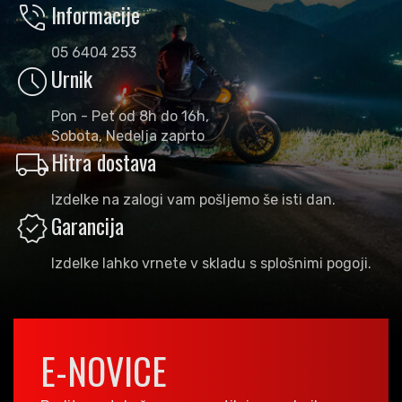
phone_in_talk
Informacije
05 6404 253
schedule
Urnik
Pon - Pet od 8h do 16h,
Sobota, Nedelja zaprto
local_shipping
Hitra dostava
Izdelke na zalogi vam pošljemo še isti dan.
verified
Garancija
Izdelke lahko vrnete v skladu s splošnimi pogoji.
E-NOVICE