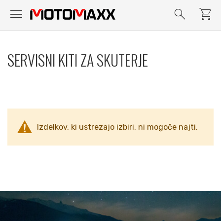
menu
search
shopping_cart
Preskoči
na
SERVISNI KITI ZA SKUTERJE
vsebino
Izdelkov, ki ustrezajo izbiri, ni mogoče najti.