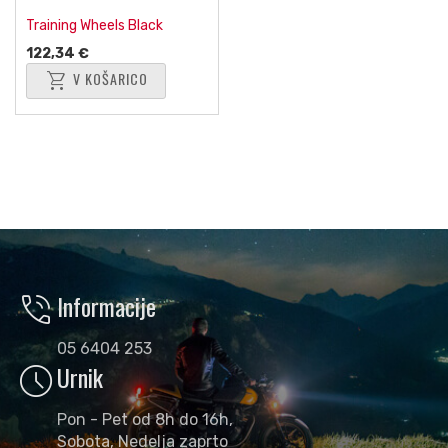
Training Wheels Black
122,34 €
shopping_cart
V KOŠARICO
phone_in_talk
Informacije
05 6404 253
schedule
Urnik
Pon - Pet od 8h do 16h,
Sobota, Nedelja zaprto