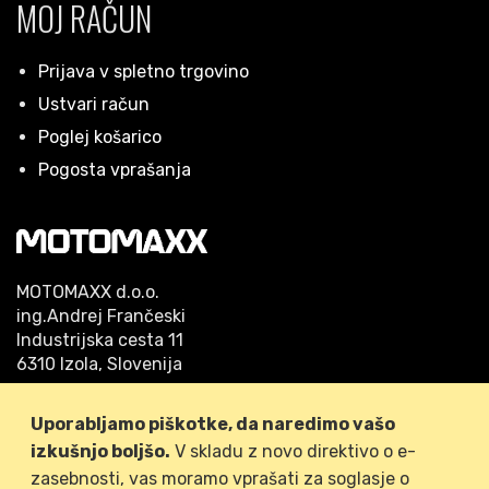
MOJ RAČUN
Prijava v spletno trgovino
Ustvari račun
Poglej košarico
Pogosta vprašanja
MOTOMAXX d.o.o.
ing.Andrej Frančeski
Industrijska cesta 11
6310 Izola, Slovenija
Telefon: 05/640 42 53
Uporabljamo piškotke, da naredimo vašo
GSM: 041/778-509
izkušnjo boljšo.
V skladu z novo direktivo o e-
zasebnosti, vas moramo vprašati za soglasje o