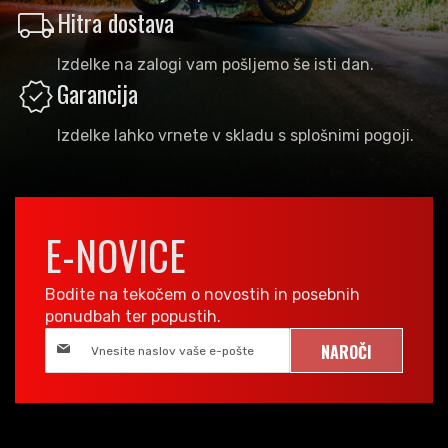
local_shipping
Hitra dostava
Izdelke na zalogi vam pošljemo še isti dan.
verified
Garancija
Izdelke lahko vrnete v skladu s splošnimi pogoji.
E-NOVICE
Bodite na tekočem o novostih in posebnih
ponudbah ter popustih.
NAROČI