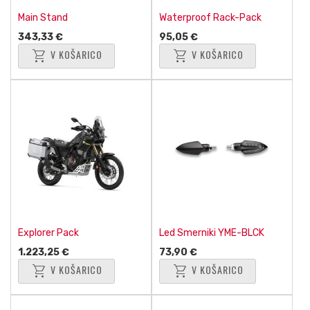
Main Stand
Waterproof Rack-Pack
343,33 €
95,05 €
shopping_cart
shopping_cart
V KOŠARICO
V KOŠARICO
Explorer Pack
Led Smerniki YME-BLCK
1.223,25 €
73,90 €
shopping_cart
shopping_cart
V KOŠARICO
V KOŠARICO