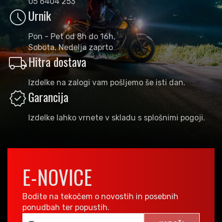
05 6404 253
schedule
Urnik
Pon - Pet od 8h do 16h,
Sobota, Nedelja zaprto
local_shipping
Hitra dostava
Izdelke na zalogi vam pošljemo še isti dan.
verified
Garancija
Izdelke lahko vrnete v skladu s splošnimi pogoji.
E-NOVICE
Bodite na tekočem o novostih in posebnih
ponudbah ter popustih.