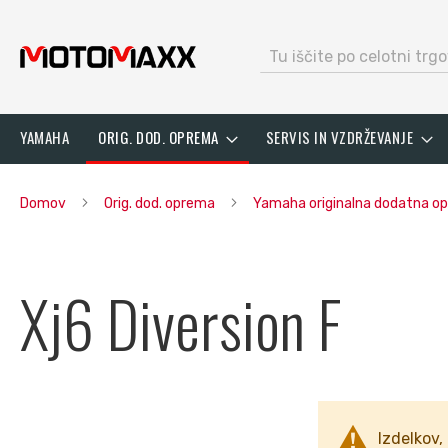
search
Preskoči
YAMAHA
ORIG. DOD. OPREMA
SERVIS IN VZDRŽEVANJE
na
vsebino
Domov
Orig. dod. oprema
Yamaha originalna dodatna 
Xj6 Diversion F
Izdelkov, 