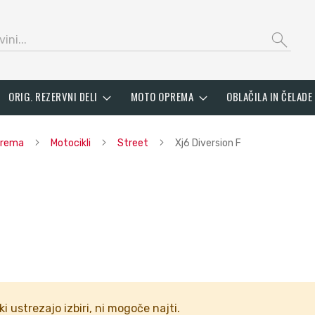
search
ORIG. REZERVNI DELI
MOTO OPREMA
OBLAČILA IN ČELADE
oprema
Motocikli
Street
Xj6 Diversion F
ki ustrezajo izbiri, ni mogoče najti.