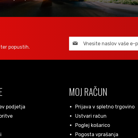
ter popustih.
E
MOJ RAČUN
ev podjetja
Prijava v spletno trgovino
oritve
Ustvari račun
Poglej košarico
i
Pogosta vprašanja