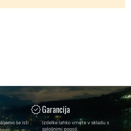
verified
Garancija
šljemo še isti
Izdelke lahko vrnete v skladu s
splošnimi pogoji.