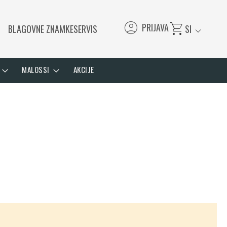
account_circle
shopping_cart
PRIJAVA
BLAGOVNE ZNAMKE
SERVIS
SI
expand_more
MALOSSI
AKCIJE