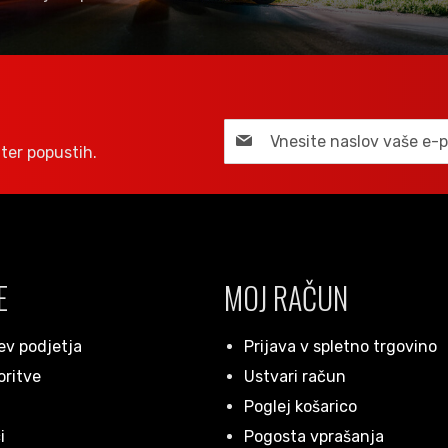
ter popustih.
E
MOJ RAČUN
ev podjetja
Prijava v spletno trgovino
oritve
Ustvari račun
Poglej košarico
i
Pogosta vprašanja