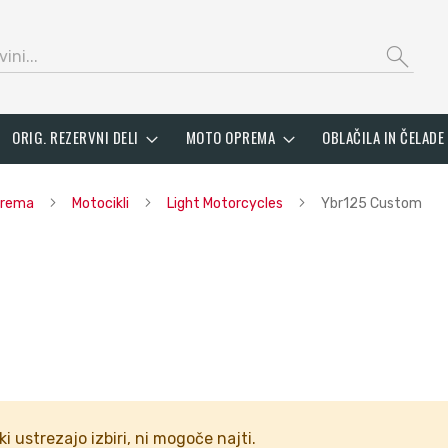
search
ORIG. REZERVNI DELI
MOTO OPREMA
OBLAČILA IN ČELADE
oprema
Motocikli
Light Motorcycles
Ybr125 Custom
ki ustrezajo izbiri, ni mogoče najti.