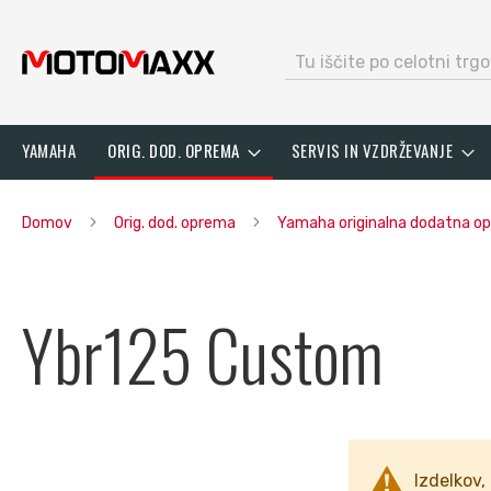
search
Preskoči
YAMAHA
ORIG. DOD. OPREMA
SERVIS IN VZDRŽEVANJE
na
vsebino
Domov
Orig. dod. oprema
Yamaha originalna dodatna 
Ybr125 Custom
Izdelkov, 