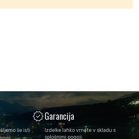
verified
Garancija
šljemo še isti
Izdelke lahko vrnete v skladu s
splošnimi pogoji.