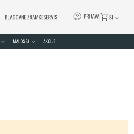
account_circle
shopping_cart
PRIJAVA
BLAGOVNE ZNAMKE
SERVIS
SI
expand_more
MALOSSI
AKCIJE