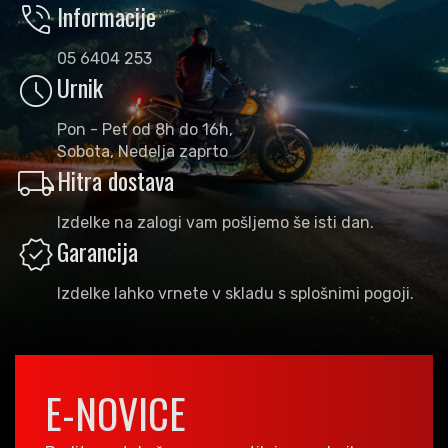
phone_in_talk
Informacije
05 6404 253
schedule
Urnik
Pon - Pet od 8h do 16h,
Sobota, Nedelja zaprto
local_shipping
Hitra dostava
Izdelke na zalogi vam pošljemo še isti dan.
verified
Garancija
Izdelke lahko vrnete v skladu s splošnimi pogoji.
E-NOVICE