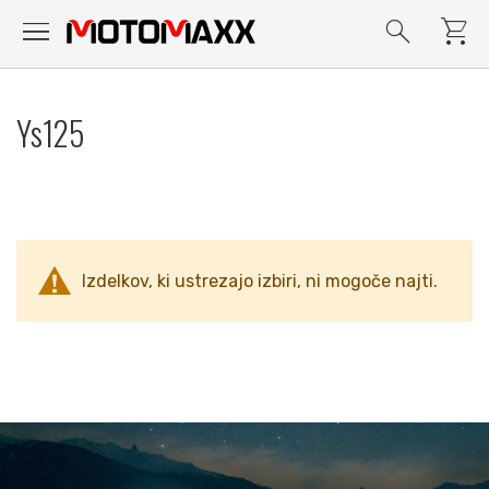
menu
search
shopping_cart
Preskoči
na
Ys125
vsebino
Izdelkov, ki ustrezajo izbiri, ni mogoče najti.