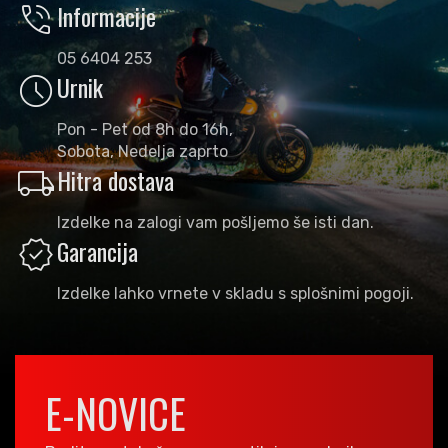
phone_in_talk
Informacije
05 6404 253
schedule
Urnik
Pon - Pet od 8h do 16h,
Sobota, Nedelja zaprto
local_shipping
Hitra dostava
Izdelke na zalogi vam pošljemo še isti dan.
verified
Garancija
Izdelke lahko vrnete v skladu s splošnimi pogoji.
E-NOVICE