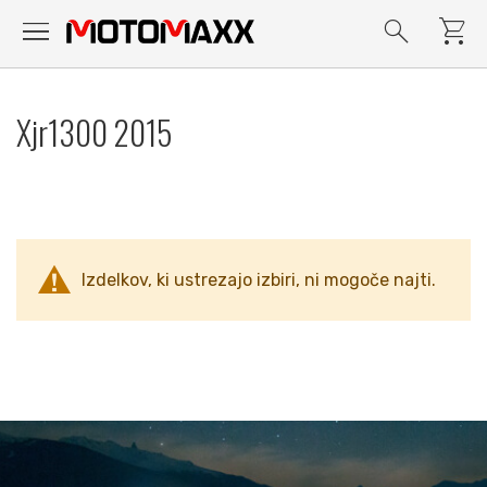
menu
search
shopping_cart
Preskoči
na
Xjr1300 2015
vsebino
Izdelkov, ki ustrezajo izbiri, ni mogoče najti.