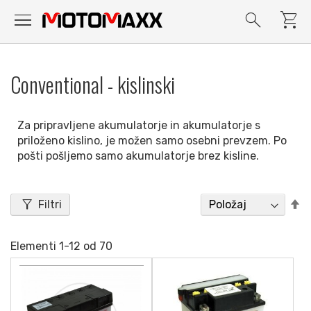
menu
search
shopping_cart
Preskoči
na
Conventional - kislinski
vsebino
Za pripravljene akumulatorje in akumulatorje s
priloženo kislino, je možen samo osebni prevzem. Po
pošti pošljemo samo akumulatorje brez kisline.
filter_alt
N
Filtri
p
s
Elementi
1
-
12
od
70