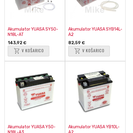
Akumulator YUASA SY50-
Akumulator YUASA SYB14L-
N18L-AT
A2
143,92 €
82,59 €
shopping_cart
shopping_cart
V KOŠARICO
V KOŠARICO
Akumulator YUASA Y50-
Akumulator YUASA YB10L-
N18L-A3
A2