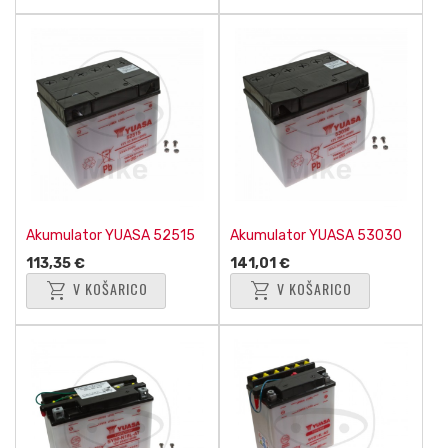
Akumulator YUASA 52515
Akumulator YUASA 53030
113,35 €
141,01 €
shopping_cart
shopping_cart
V KOŠARICO
V KOŠARICO