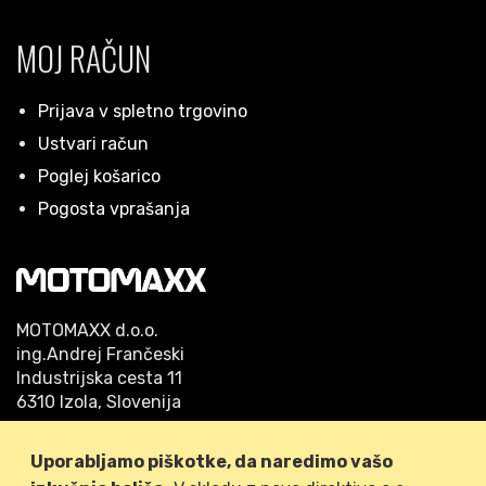
MOJ RAČUN
Prijava v spletno trgovino
Ustvari račun
Poglej košarico
Pogosta vprašanja
MOTOMAXX d.o.o.
ing.Andrej Frančeski
Industrijska cesta 11
6310 Izola, Slovenija
Telefon: 05/640 42 53
Uporabljamo piškotke, da naredimo vašo
GSM: 041/778-509