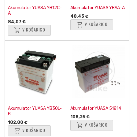
Akumulator YUASA YB12C-
Akumulator YUASA YB9A-A
A
48,43 €
84,07 €
shopping_cart
V KOŠARICO
shopping_cart
V KOŠARICO
Akumulator YUASA YB30L-
Akumulator YUASA 51814
B
108,25 €
182,80 €
shopping_cart
V KOŠARICO
shopping_cart
V KOŠARICO