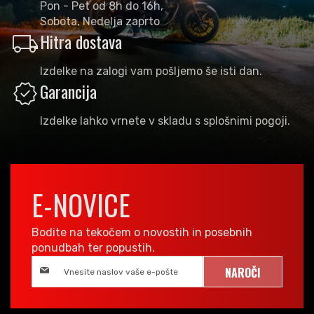
Pon - Pet od 8h do 16h,
Sobota, Nedelja zaprto
local_shipping
Hitra dostava
Izdelke na zalogi vam pošljemo še isti dan.
verified
Garancija
Izdelke lahko vrnete v skladu s splošnimi pogoji.
E-NOVICE
Bodite na tekočem o novostih in posebnih
ponudbah ter popustih.
NAROČI