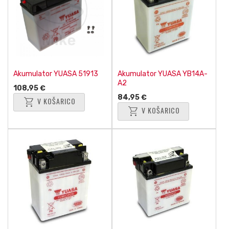
Akumulator YUASA 51913
Akumulator YUASA YB14A-
A2
108,95 €
84,95 €
shopping_cart
V KOŠARICO
shopping_cart
V KOŠARICO