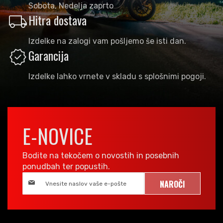
Sobota, Nedelja zaprto
local_shipping
Hitra dostava
Izdelke na zalogi vam pošljemo še isti dan.
verified
Garancija
Izdelke lahko vrnete v skladu s splošnimi pogoji.
E-NOVICE
Bodite na tekočem o novostih in posebnih
ponudbah ter popustih.
NAROČI