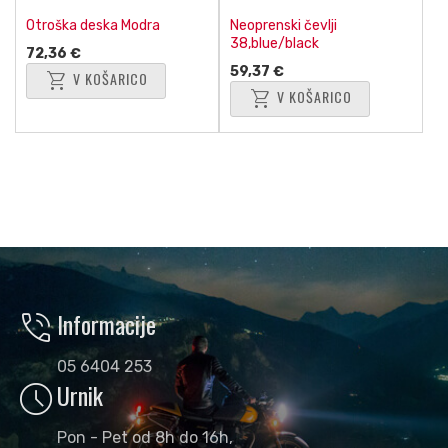
Otroška deska Modra
Neoprenski čevlji
38,blue/black
72,36 €
59,37 €
shopping_cart
V KOŠARICO
shopping_cart
V KOŠARICO
phone_in_talk
Informacije
05 6404 253
schedule
Urnik
Pon - Pet od 8h do 16h,