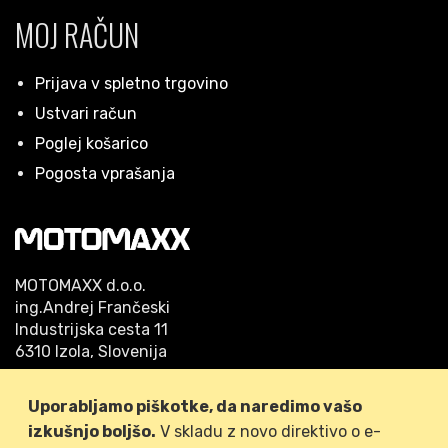
MOJ RAČUN
Prijava v spletno trgovino
Ustvari račun
Poglej košarico
Pogosta vprašanja
MOTOMAXX d.o.o.
ing.Andrej Frančeski
Industrijska cesta 11
6310 Izola, Slovenija
Telefon: 05/640 42 53
Uporabljamo piškotke, da naredimo vašo
GSM: 041/778-509
izkušnjo boljšo.
V skladu z novo direktivo o e-