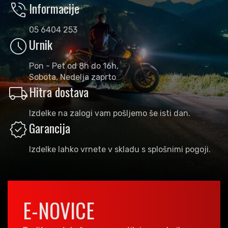
phone_in_talk
Informacije
05 6404 253
schedule
Urnik
Pon - Pet od 8h do 16h,
Sobota, Nedelja zaprto
local_shipping
Hitra dostava
Izdelke na zalogi vam pošljemo še isti dan.
verified
Garancija
Izdelke lahko vrnete v skladu s splošnimi pogoji.
E-NOVICE