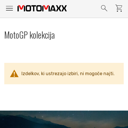
menu
search
shopping_cart
Preskoči
na
MotoGP kolekcija
vsebino
Izdelkov, ki ustrezajo izbiri, ni mogoče najti.