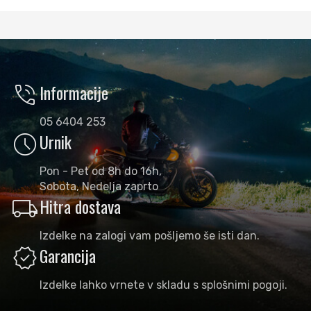
phone_in_talk
Informacije
05 6404 253
schedule
Urnik
Pon - Pet od 8h do 16h,
Sobota, Nedelja zaprto
local_shipping
Hitra dostava
Izdelke na zalogi vam pošljemo še isti dan.
verified
Garancija
Izdelke lahko vrnete v skladu s splošnimi pogoji.