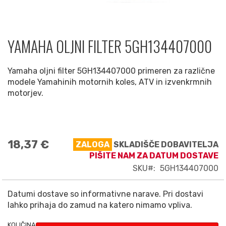
YAMAHA OLJNI FILTER 5GH134407000
Preskoči
na
začetek
Yamaha oljni filter 5GH134407000 primeren za različne
galerije
modele Yamahinih motornih koles, ATV in izvenkrmnih
slik
motorjev.
18,37 €
ZALOGA
SKLADIŠČE DOBAVITELJA
PIŠITE NAM ZA DATUM DOSTAVE
SKU
5GH134407000
Datumi dostave so informativne narave. Pri dostavi
lahko prihaja do zamud na katero nimamo vpliva.
KOLIČINA