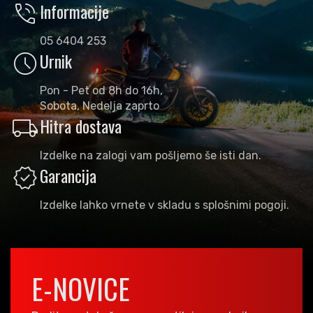
phone_in_talk
Informacije
05 6404 253
schedule
Urnik
Pon - Pet od 8h do 16h,
Sobota, Nedelja zaprto
local_shipping
Hitra dostava
Izdelke na zalogi vam pošljemo še isti dan.
verified
Garancija
Izdelke lahko vrnete v skladu s splošnimi pogoji.
E-NOVICE