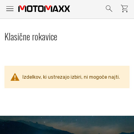
menu
search
shopping_cart
Preskoči
na
Klasične rokavice
vsebino
Izdelkov, ki ustrezajo izbiri, ni mogoče najti.