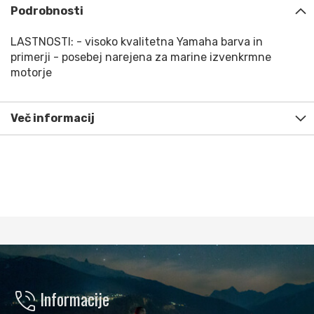
Podrobnosti
LASTNOSTI: - visoko kvalitetna Yamaha barva in
primerji - posebej narejena za marine izvenkrmne
motorje
Več informacij
phone_in_talk
Informacije