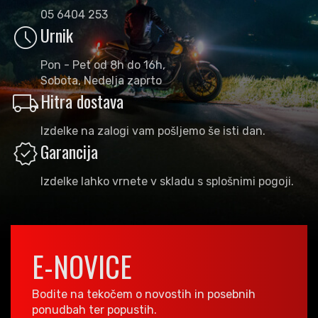
05 6404 253
schedule
Urnik
Pon - Pet od 8h do 16h,
Sobota, Nedelja zaprto
local_shipping
Hitra dostava
Izdelke na zalogi vam pošljemo še isti dan.
verified
Garancija
Izdelke lahko vrnete v skladu s splošnimi pogoji.
E-NOVICE
Bodite na tekočem o novostih in posebnih
ponudbah ter popustih.