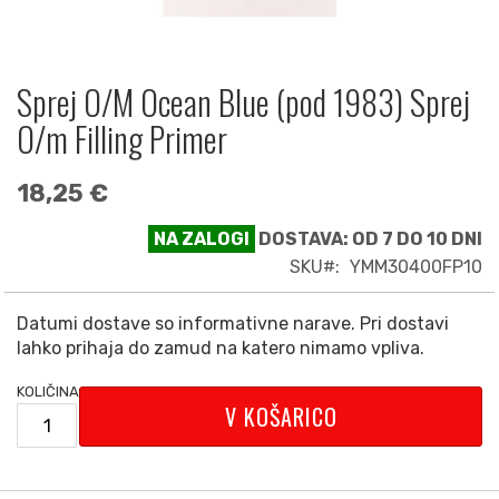
Sprej O/M Ocean Blue (pod 1983) Sprej
Preskoči
na
O/m Filling Primer
začetek
galerije
18,25 €
slik
NA ZALOGI
DOSTAVA: OD 7 DO 10 DNI
SKU
YMM30400FP10
Datumi dostave so informativne narave. Pri dostavi
lahko prihaja do zamud na katero nimamo vpliva.
KOLIČINA
V KOŠARICO