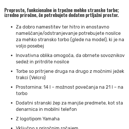
Preproste, funkcionalne in trpežne mehke stranske torbe;
izredno priročne, če potrebujete dodaten prtljažni prostor.
Za dobro namestitev ter hitro in enostavno
nameščanje/odstranjevanje potrebujete nosilce
za mehko stransko torbo (glede na model), ki je na
voljo posebej
Inovativna oblika omogoča, da obrnete sovoznikov
sedež in pritrdite nosilce
Torbe so pritrjene druga na drugo z močnimi ježek
trakci (Velcro)
Prostornina: 14 l – možnost povečanja na 21 l – na
torbo
Dodatni stranski žep za manjše predmete, kot sta
denarnica in mobilni telefon
Z logotipom Yamaha
Vključno s priročnim ročajem