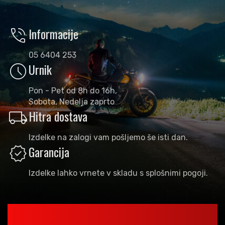
phone_in_talk
Informacije
05 6404 253
schedule
Urnik
Pon - Pet od 8h do 16h,
Sobota, Nedelja zaprto
local_shipping
Hitra dostava
Izdelke na zalogi vam pošljemo še isti dan.
verified
Garancija
Izdelke lahko vrnete v skladu s splošnimi pogoji.