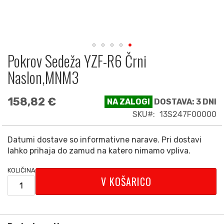
Pokrov Sedeža YZF-R6 Črni
Preskoči
na
Naslon,MNM3
začetek
galerije
158,82 €
slik
NA ZALOGI
DOSTAVA: 3 DNI
SKU
13S247F00000
Datumi dostave so informativne narave. Pri dostavi
lahko prihaja do zamud na katero nimamo vpliva.
KOLIČINA
V KOŠARICO