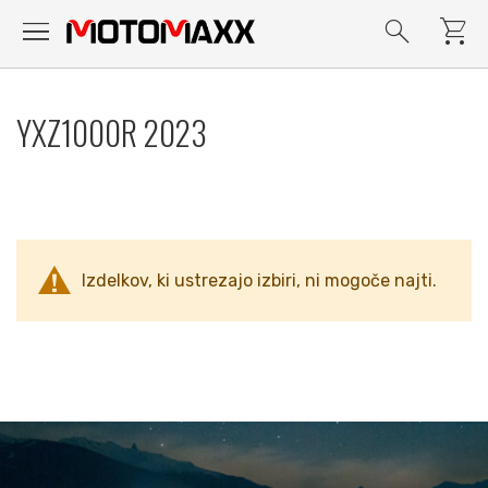
menu
search
shopping_cart
Preskoči
na
YXZ1000R 2023
vsebino
Izdelkov, ki ustrezajo izbiri, ni mogoče najti.