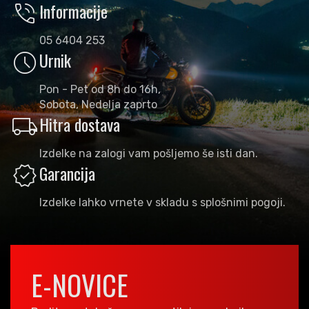
phone_in_talk
Informacije
05 6404 253
schedule
Urnik
Pon - Pet od 8h do 16h,
Sobota, Nedelja zaprto
local_shipping
Hitra dostava
Izdelke na zalogi vam pošljemo še isti dan.
verified
Garancija
Izdelke lahko vrnete v skladu s splošnimi pogoji.
E-NOVICE