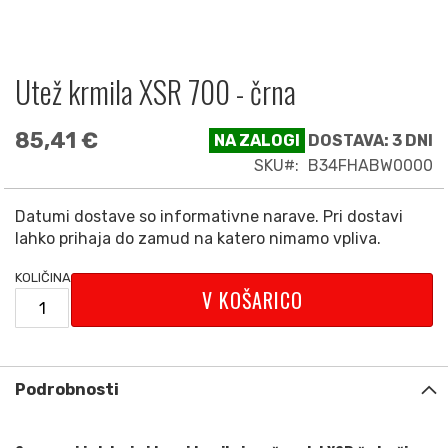
Utež krmila XSR 700 - črna
Preskoči
na
začetek
85,41 €
NA ZALOGI
DOSTAVA: 3 DNI
galerije
SKU
B34FHABW0000
slik
Datumi dostave so informativne narave. Pri dostavi
lahko prihaja do zamud na katero nimamo vpliva.
KOLIČINA
V KOŠARICO
Podrobnosti