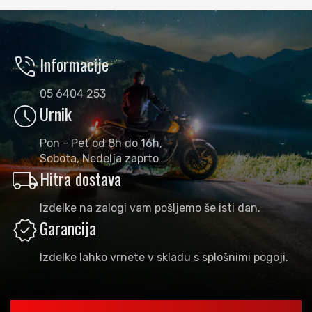
phone_in_talk
Informacije
05 6404 253
schedule
Urnik
Pon - Pet od 8h do 16h,
Sobota, Nedelja zaprto
local_shipping
Hitra dostava
Izdelke na zalogi vam pošljemo še isti dan.
verified
Garancija
Izdelke lahko vrnete v skladu s splošnimi pogoji.