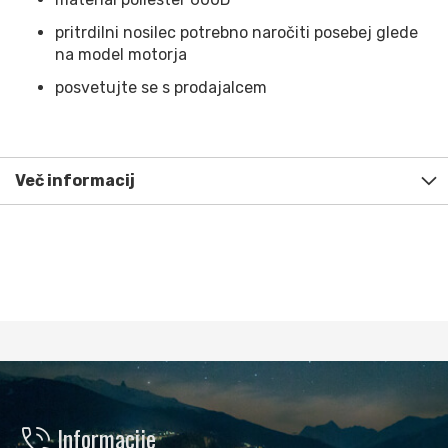
pritrdilni nosilec potrebno naročiti posebej glede
na model motorja
posvetujte se s prodajalcem
Več informacij
phone_in_talk
Informacije