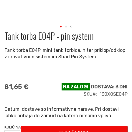
Tank torba E04P - pin system
Preskoči
na
začetek
Tank torba E04P, mini tank torbica, hiter priklop/odklop
galerije
z inovativnim sistemom Shad Pin System
slik
81,65 €
NA ZALOGI
DOSTAVA: 3 DNI
SKU
130X0SE04P
Datumi dostave so informativne narave. Pri dostavi
lahko prihaja do zamud na katero nimamo vpliva.
KOLIČINA