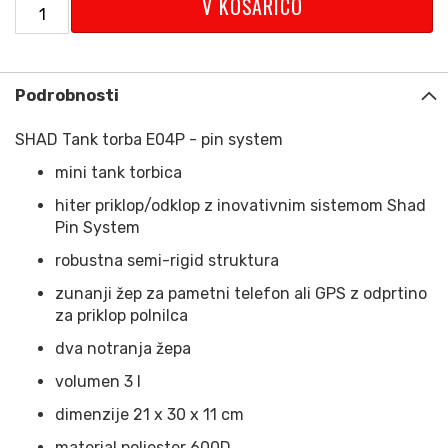
V KOŠARICO
Podrobnosti
SHAD Tank torba E04P - pin system
mini tank torbica
hiter priklop/odklop z inovativnim sistemom Shad
Pin System
robustna semi-rigid struktura
zunanji žep za pametni telefon ali GPS z odprtino
za priklop polnilca
dva notranja žepa
volumen 3 l
dimenzije 21 x 30 x 11 cm
material poliester 600D