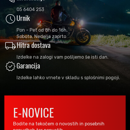
05 6404 253
schedule
Urnik
Pon - Pet od 8h do 16h,
Sobota, Nedelja zaprto
local_shipping
Hitra dostava
Izdelke na zalogi vam pošljemo še isti dan.
verified
Garancija
Izdelke lahko vrnete v skladu s splošnimi pogoji.
E-NOVICE
Bodite na tekočem o novostih in posebnih