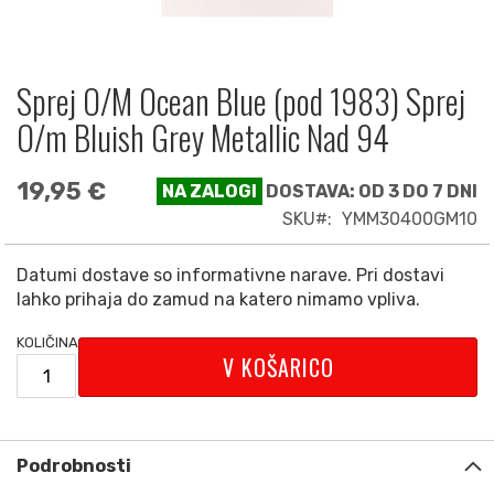
Sprej O/M Ocean Blue (pod 1983) Sprej
Preskoči
na
O/m Bluish Grey Metallic Nad 94
začetek
galerije
19,95 €
slik
NA ZALOGI
DOSTAVA: OD 3 DO 7 DNI
SKU
YMM30400GM10
Datumi dostave so informativne narave. Pri dostavi
lahko prihaja do zamud na katero nimamo vpliva.
KOLIČINA
V KOŠARICO
Podrobnosti