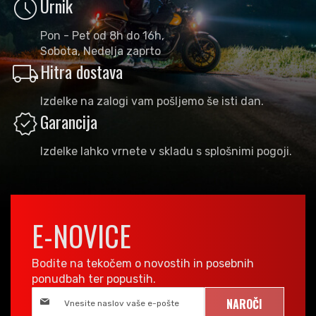
schedule
Urnik
Pon - Pet od 8h do 16h,
Sobota, Nedelja zaprto
local_shipping
Hitra dostava
Izdelke na zalogi vam pošljemo še isti dan.
verified
Garancija
Izdelke lahko vrnete v skladu s splošnimi pogoji.
E-NOVICE
Bodite na tekočem o novostih in posebnih
ponudbah ter popustih.
NAROČI