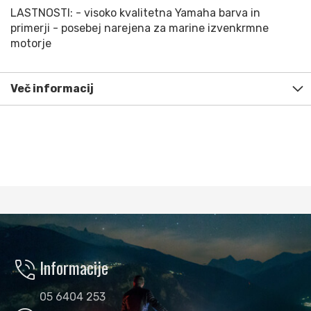
LASTNOSTI: - visoko kvalitetna Yamaha barva in
primerji - posebej narejena za marine izvenkrmne
motorje
Več informacij
phone_in_talk
Informacije
05 6404 253