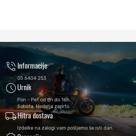
phone_in_talk
Informacije
05 6404 253
schedule
Urnik
Pon - Pet od 8h do 16h,
Sobota, Nedelja zaprto
local_shipping
Hitra dostava
Izdelke na zalogi vam pošljemo še isti dan.