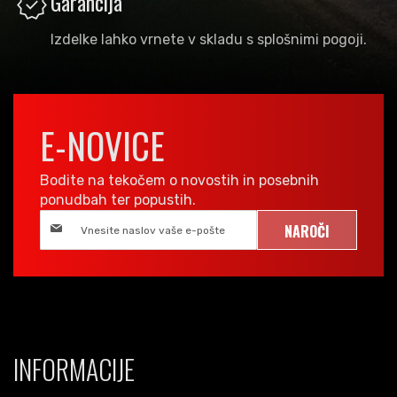
verified
Garancija
Izdelke lahko vrnete v skladu s splošnimi pogoji.
E-NOVICE
Bodite na tekočem o novostih in posebnih
ponudbah ter popustih.
NAROČI
INFORMACIJE