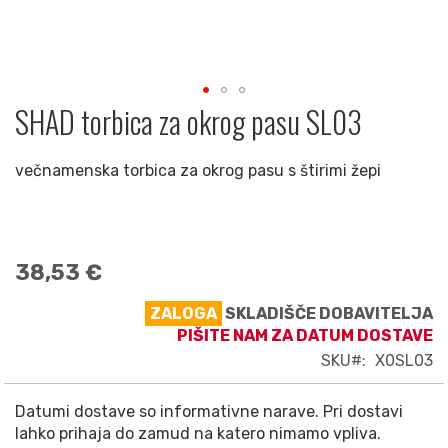
SHAD torbica za okrog pasu SL03
Preskoči
na
začetek
večnamenska torbica za okrog pasu s štirimi žepi
galerije
slik
38,53 €
ZALOGA
SKLADIŠČE DOBAVITELJA
PIŠITE NAM ZA DATUM DOSTAVE
SKU
X0SL03
Datumi dostave so informativne narave. Pri dostavi
lahko prihaja do zamud na katero nimamo vpliva.