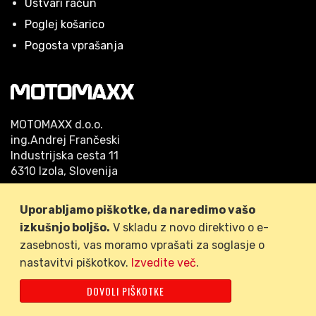
Ustvari račun
Poglej košarico
Pogosta vprašanja
MOTOMAXX d.o.o.
ing.Andrej Frančeski
Industrijska cesta 11
6310 Izola, Slovenija
Telefon: 05/640 42 53
Uporabljamo piškotke, da naredimo vašo
GSM: 041/778-509
izkušnjo boljšo.
V skladu z novo direktivo o e-
zasebnosti, vas moramo vprašati za soglasje o
nastavitvi piškotkov.
Izvedite več
.
FACEBOOK
DOVOLI PIŠKOTKE