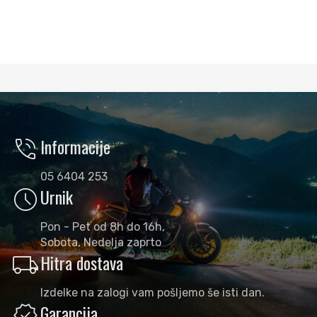
phone_in_talk
Informacije
05 6404 253
schedule
Urnik
Pon - Pet od 8h do 16h,
Sobota, Nedelja zaprto
local_shipping
Hitra dostava
Izdelke na zalogi vam pošljemo še isti dan.
verified
Garancija