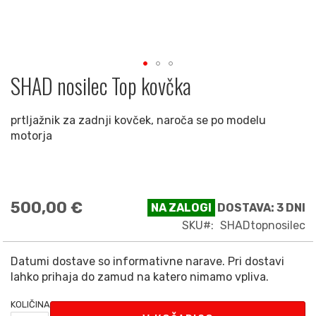
SHAD nosilec Top kovčka
Preskoči
na
začetek
prtljažnik za zadnji kovček, naroča se po modelu
galerije
motorja
slik
500,00 €
NA ZALOGI
DOSTAVA: 3 DNI
SKU
SHADtopnosilec
Datumi dostave so informativne narave. Pri dostavi
lahko prihaja do zamud na katero nimamo vpliva.
KOLIČINA