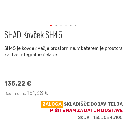
SHAD Kovček SH45
Preskoči
na
začetek
SH45 je kovček večje prostornine, v katerem je prostora
galerije
za dve integralne čelade
slik
135,22 €
Akcijska
cena
151,38 €
Redna cena
ZALOGA
SKLADIŠČE DOBAVITELJA
PIŠITE NAM ZA DATUM DOSTAVE
SKU
130D0B45100