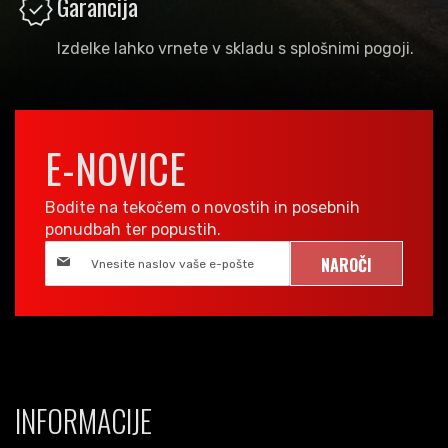
verified
Garancija
Izdelke lahko vrnete v skladu s splošnimi pogoji.
E-NOVICE
Bodite na tekočem o novostih in posebnih
ponudbah ter popustih.
NAROČI
INFORMACIJE