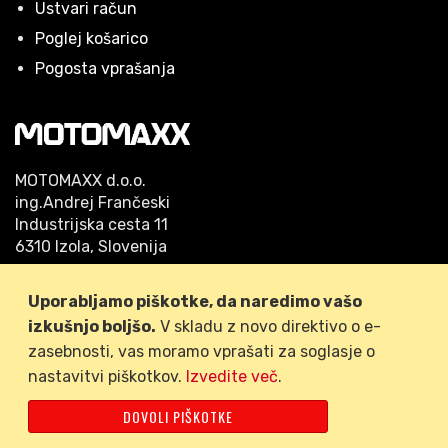
Ustvari račun
Poglej košarico
Pogosta vprašanja
MOTOMAXX d.o.o.
ing.Andrej Frančeski
Industrijska cesta 11
6310 Izola, Slovenija
Telefon: 05/640 42 53
Uporabljamo piškotke, da naredimo vašo
GSM: 041/778-509
izkušnjo boljšo.
V skladu z novo direktivo o e-
zasebnosti, vas moramo vprašati za soglasje o
nastavitvi piškotkov.
Izvedite več
.
FACEBOOK
DOVOLI PIŠKOTKE