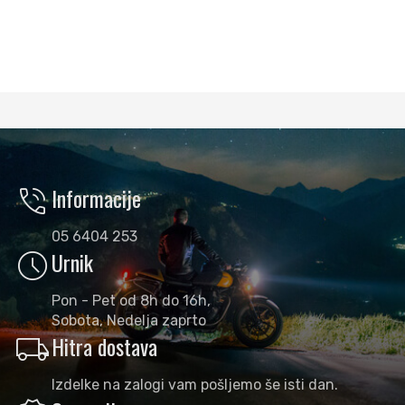
phone_in_talk
Informacije
05 6404 253
schedule
Urnik
Pon - Pet od 8h do 16h,
Sobota, Nedelja zaprto
local_shipping
Hitra dostava
Izdelke na zalogi vam pošljemo še isti dan.