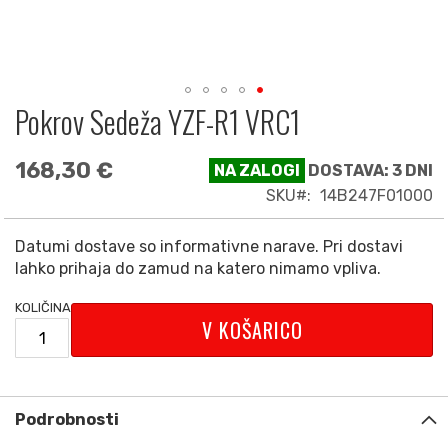
Pokrov Sedeža YZF-R1 VRC1
Preskoči
na
začetek
168,30 €
NA ZALOGI
DOSTAVA: 3 DNI
galerije
SKU
14B247F01000
slik
Datumi dostave so informativne narave. Pri dostavi
lahko prihaja do zamud na katero nimamo vpliva.
KOLIČINA
V KOŠARICO
Podrobnosti