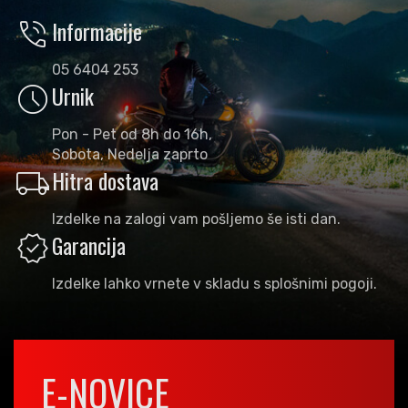
phone_in_talk
Informacije
05 6404 253
schedule
Urnik
Pon - Pet od 8h do 16h,
Sobota, Nedelja zaprto
local_shipping
Hitra dostava
Izdelke na zalogi vam pošljemo še isti dan.
verified
Garancija
Izdelke lahko vrnete v skladu s splošnimi pogoji.
E-NOVICE