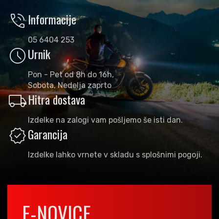
phone_in_talk
Informacije
05 6404 253
schedule
Urnik
Pon - Pet od 8h do 16h,
Sobota, Nedelja zaprto
local_shipping
Hitra dostava
Izdelke na zalogi vam pošljemo še isti dan.
verified
Garancija
Izdelke lahko vrnete v skladu s splošnimi pogoji.
E-NOVICE