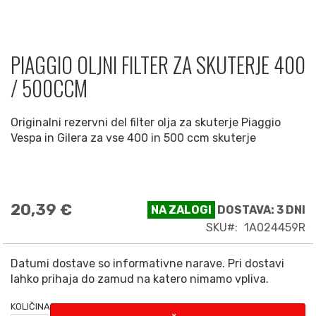
PIAGGIO OLJNI FILTER ZA SKUTERJE 400
Preskoči
na
/ 500CCM
začetek
galerije
slik
Originalni rezervni del filter olja za skuterje Piaggio
Vespa in Gilera za vse 400 in 500 ccm skuterje
20,39 €
NA ZALOGI
DOSTAVA: 3 DNI
SKU
1A024459R
Datumi dostave so informativne narave. Pri dostavi
lahko prihaja do zamud na katero nimamo vpliva.
KOLIČINA