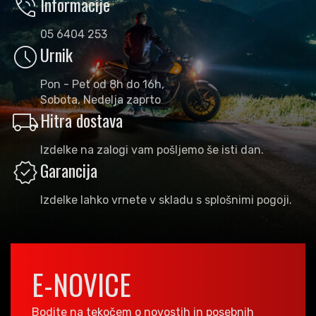
phone_in_talk
Informacije
05 6404 253
schedule
Urnik
Pon - Pet od 8h do 16h,
Sobota, Nedelja zaprto
local_shipping
Hitra dostava
Izdelke na zalogi vam pošljemo še isti dan.
verified
Garancija
Izdelke lahko vrnete v skladu s splošnimi pogoji.
E-NOVICE
Bodite na tekočem o novostih in posebnih