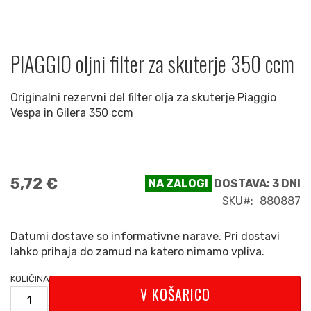
PIAGGIO oljni filter za skuterje 350 ccm
Preskoči
na
začetek
Originalni rezervni del filter olja za skuterje Piaggio
galerije
Vespa in Gilera 350 ccm
slik
5,72 €
NA ZALOGI
DOSTAVA: 3 DNI
SKU
880887
Datumi dostave so informativne narave. Pri dostavi
lahko prihaja do zamud na katero nimamo vpliva.
KOLIČINA
V KOŠARICO