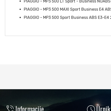
PIAGGIO - MP3 500 LT Sport - Business NOABS
PIAGGIO - MP3 500 MAXI Sport Business E4 AB
PIAGGIO - MP3 500 Sport Business ABS E3-E4
phone_in_talk
schedule
Informacije
Urnik