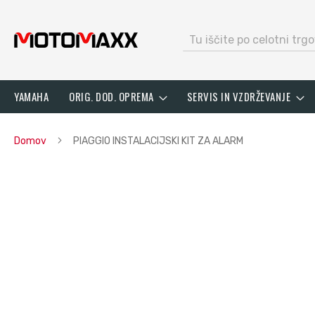
search
Preskoči
YAMAHA
ORIG. DOD. OPREMA
SERVIS IN VZDRŽEVANJE
na
vsebino
Domov
PIAGGIO INSTALACIJSKI KIT ZA ALARM
Preskoči
na
konec
galerije
slik