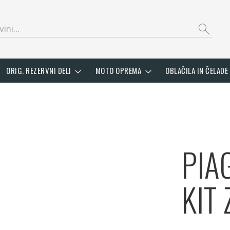
search
ORIG. REZERVNI DELI
MOTO OPREMA
OBLAČILA IN ČELADE
PIA
KIT