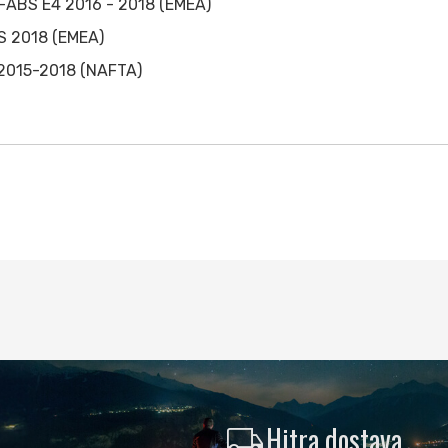
-ABS E4 2016 - 2018 (EMEA)
S 2018 (EMEA)
 2015-2018 (NAFTA)
local_shipping
Hitra dostava