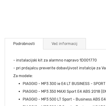
Preskoči
na
Podrobnosti
Več informacij
začetek
galerije
slik
- instalacijski kit za alarmno napravo 1D001770
- pri prdajalcu preverite dobavljivost instalcije za V
Za modele:
PIAGGIO - MP3 300 ie E4 LT BUSINESS - SPOR
PIAGGIO - MP3 350 MAXI Sport E4 ABS 2018 (E
PIAGGIO - MP3 500 LT Sport - Business ABS E4