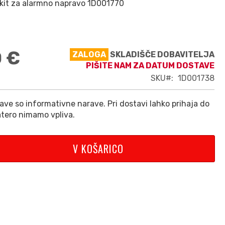
i kit za alarmno napravo 1D001770
0 €
ZALOGA
SKLADIŠČE DOBAVITELJA
PIŠITE NAM ZA DATUM DOSTAVE
SKU
1D001738
ve so informativne narave. Pri dostavi lahko prihaja do
tero nimamo vpliva.
V KOŠARICO