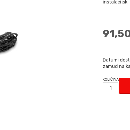
instalacijsk
91,5
Datumi dosta
zamud na ka
KOLIČINA