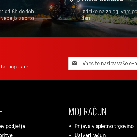
et od 8h do 16h,
Izdelke na zalogi vam po
 Nedelja zaprto
dan.
ter popustih.
E
MOJ RAČUN
ev podjetja
Prijava v spletno trgovino
oritve
Ustvari račun