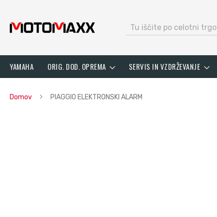
search
Preskoči
YAMAHA
ORIG. DOD. OPREMA
SERVIS IN VZDRŽEVANJE
na
vsebino
Domov
PIAGGIO ELEKTRONSKI ALARM
Preskoči
na
konec
galerije
slik