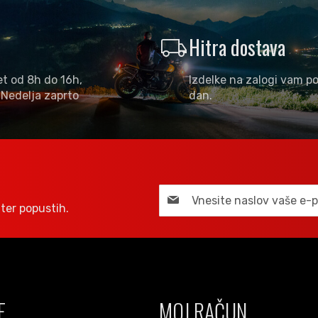
local_shipping
Hitra dostava
et od 8h do 16h,
Izdelke na zalogi vam po
 Nedelja zaprto
dan.
ter popustih.
E
MOJ RAČUN