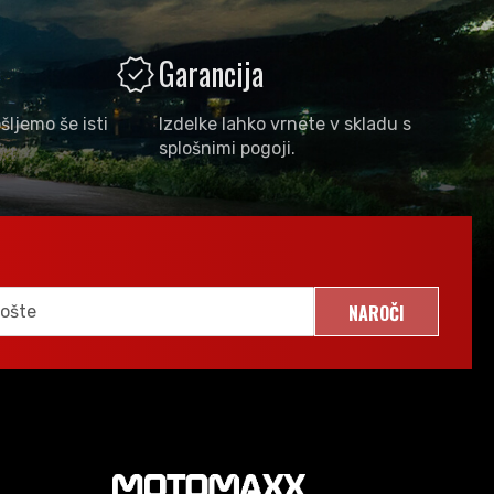
verified
Garancija
šljemo še isti
Izdelke lahko vrnete v skladu s
splošnimi pogoji.
NAROČI