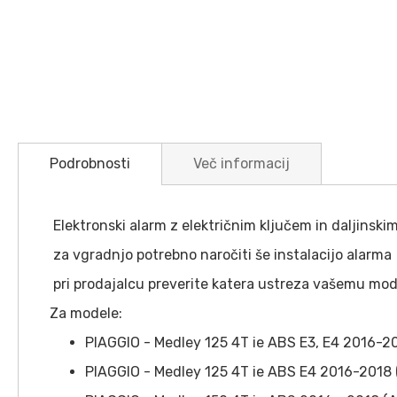
Preskoči
na
Podrobnosti
Več informacij
začetek
galerije
slik
Elektronski alarm z električnim ključem in daljinski
za vgradnjo potrebno naročiti še instalacijo alarma
pri prodajalcu preverite katera ustreza vašemu mod
Za modele:
PIAGGIO - Medley 125 4T ie ABS E3, E4 2016-2
PIAGGIO - Medley 125 4T ie ABS E4 2016-2018