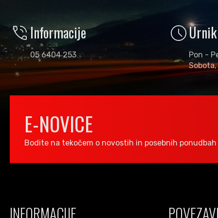
phone_in_talk
schedule
Informacije
Urnik
05 6404 253
Pon - P
Sobota,
E-NOVICE
Bodite na tekočem o novostih in posebnih ponudbah 
INFORMACIJE
POVEZAV