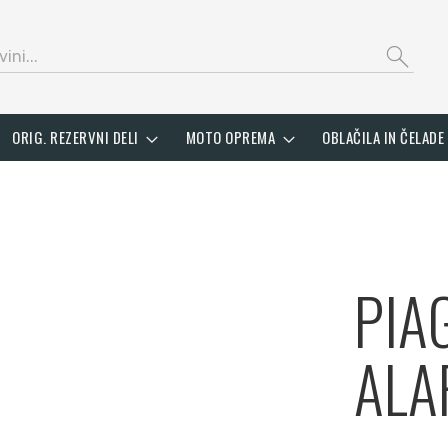
search
ORIG. REZERVNI DELI
MOTO OPREMA
OBLAČILA IN ČELADE
PIA
ALA