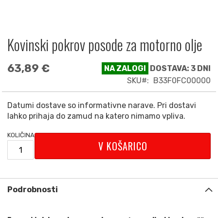
Kovinski pokrov posode za motorno olje
Preskoči
na
začetek
63,89 €
NA ZALOGI
DOSTAVA: 3 DNI
galerije
SKU
B33F0FC00000
slik
Datumi dostave so informativne narave. Pri dostavi
lahko prihaja do zamud na katero nimamo vpliva.
KOLIČINA
V KOŠARICO
Podrobnosti