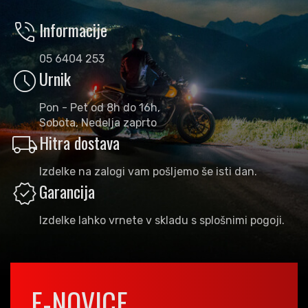
phone_in_talk
Informacije
05 6404 253
schedule
Urnik
Pon - Pet od 8h do 16h,
Sobota, Nedelja zaprto
local_shipping
Hitra dostava
Izdelke na zalogi vam pošljemo še isti dan.
verified
Garancija
Izdelke lahko vrnete v skladu s splošnimi pogoji.
E-NOVICE