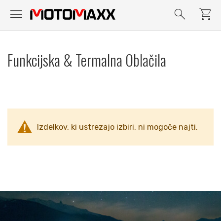
menu
search
shopping_cart
Preskoči
na
Funkcijska & Termalna Oblačila
vsebino
Izdelkov, ki ustrezajo izbiri, ni mogoče najti.