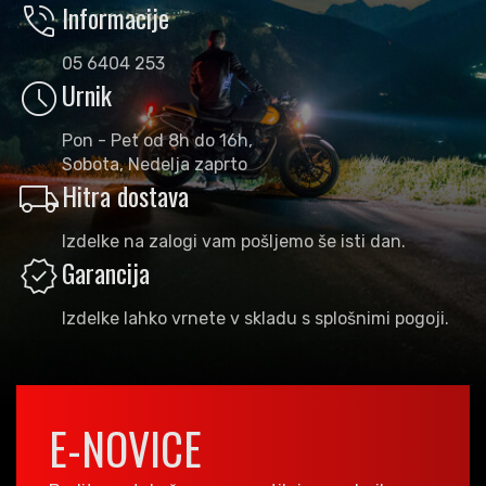
phone_in_talk
Informacije
05 6404 253
schedule
Urnik
Pon - Pet od 8h do 16h,
Sobota, Nedelja zaprto
local_shipping
Hitra dostava
Izdelke na zalogi vam pošljemo še isti dan.
verified
Garancija
Izdelke lahko vrnete v skladu s splošnimi pogoji.
E-NOVICE